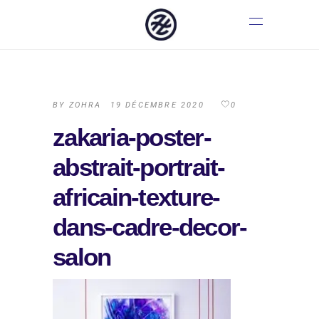
BY
ZOHRA
19 DÉCEMBRE 2020
0
zakaria-poster-
abstrait-portrait-
africain-texture-
dans-cadre-decor-
salon