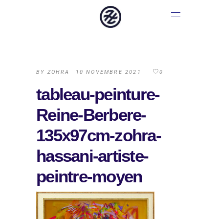
BY
ZOHRA
10 NOVEMBRE 2021
0
tableau-peinture-
Reine-Berbere-
135x97cm-zohra-
hassani-artiste-
peintre-moyen