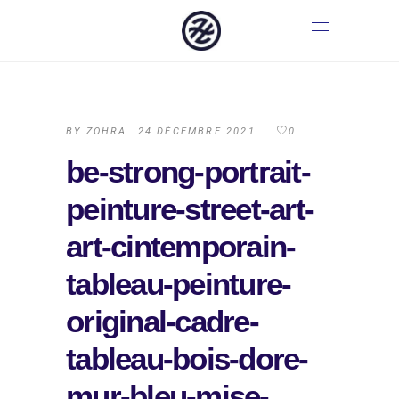
BY
ZOHRA
24 DÉCEMBRE 2021
0
be-strong-portrait-
peinture-street-art-
art-cintemporain-
tableau-peinture-
original-cadre-
tableau-bois-dore-
mur-bleu-mise-