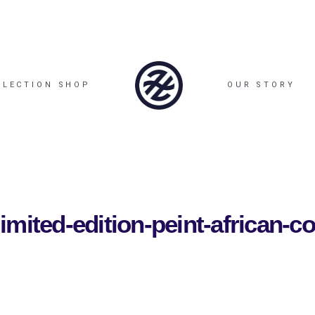
LLECTION SHOP
OUR STORY
mited-edition-peint-african-c