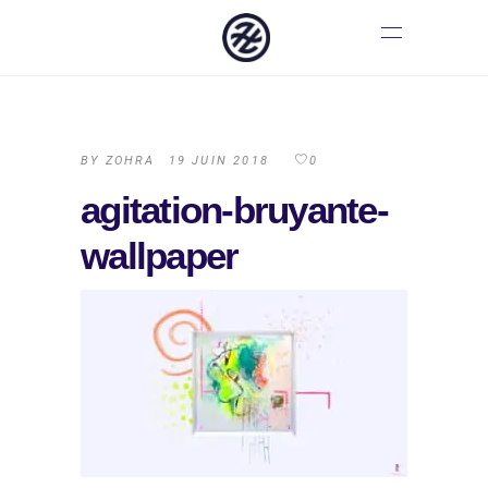
BY
ZOHRA
19 JUIN 2018
0
agitation-bruyante-
wallpaper