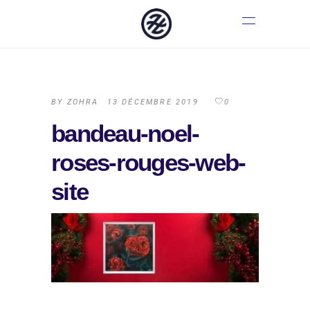
BY
ZOHRA
13 DÉCEMBRE 2019
0
bandeau-noel-
roses-rouges-web-
site