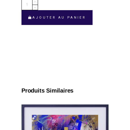
AYA
STRENGTH
OF
AJOUTER AU PANIER
LIFE
quantity
Produits Similaires