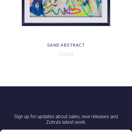
AJOUTER AU PANIER
SAND ABSTRACT
239.00
€
Sign up for updates about sales, new releases and
Zohra’s latest work.