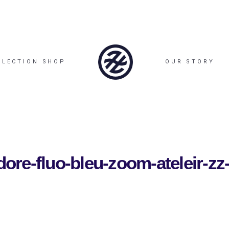
LLECTION SHOP
OUR STORY
-dore-fluo-bleu-zoom-ateleir-zz