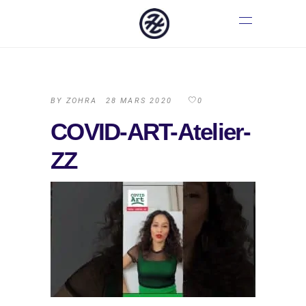
BY
ZOHRA
28 MARS 2020
0
COVID-ART-Atelier-
ZZ