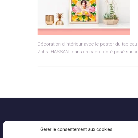
Décoration d’intérieur avec le poster du tableau 
Zohra HASSANI, dans un cadre doré posé sur un
Sign up for updates about sales, new releases and
Gérer le consentement aux cookies