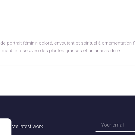
de portrait féminin coloré, envoutant et spirituel à ornementation fl
 meuble rose avec des plantes grasses et un ananas doré
 Zohra’s latest work.