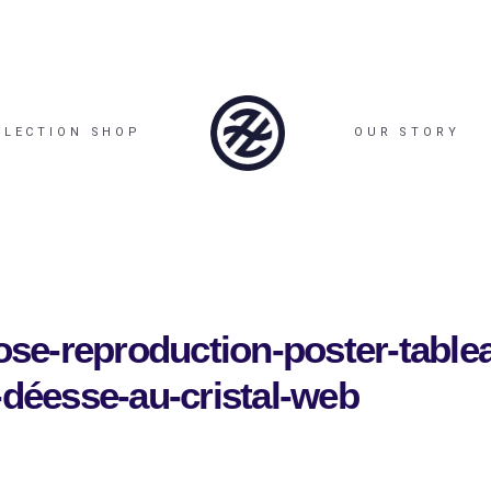
LLECTION SHOP
OUR STORY
rose-reproduction-poster-table
-déesse-au-cristal-web