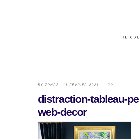
THE CO
BY
ZOHRA
11 FÉVRIER 2021
0
distraction-tableau-p
web-decor