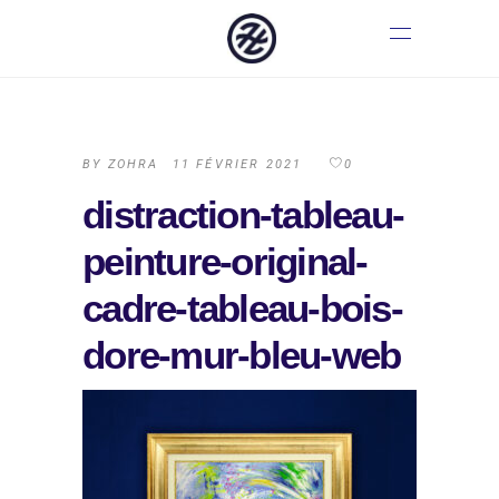
BY
ZOHRA
11 FÉVRIER 2021
0
distraction-tableau-
peinture-original-
cadre-tableau-bois-
dore-mur-bleu-web