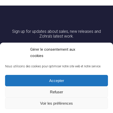
Sign up for updates about sales, new releases and
Zohra’s latest work.
Gérer le consentement aux
cookies
Nous utilisons des cookies pour optimiser notre site web et notre service.
Accepter
Refuser
0
CONTACT US
|
DELIVERY AND RETURNS
|
CGV
|
LEGAL NOTICES
You
Voir les préférences