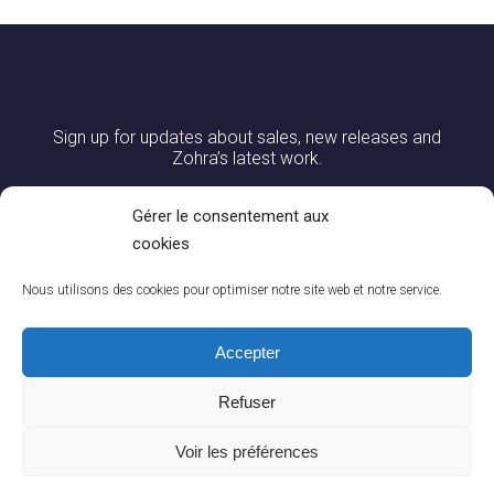
Sign up for updates about sales, new releases and
Zohra’s latest work.
Gérer le consentement aux
cookies
Nous utilisons des cookies pour optimiser notre site web et notre service.
Accepter
Refuser
0
CONTACT US
|
DELIVERY AND RETURNS
|
CGV
|
LEGAL NOTICES
You
Voir les préférences