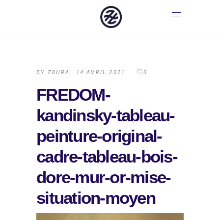
BY
ZOHRA
14 AVRIL 2021
0
FREDOM-
kandinsky-tableau-
peinture-original-
cadre-tableau-bois-
dore-mur-or-mise-
situation-moyen