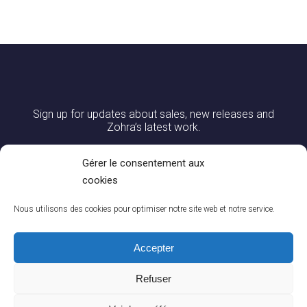
Sign up for updates about sales, new releases and
Zohra’s latest work.
Gérer le consentement aux
cookies
Nous utilisons des cookies pour optimiser notre site web et notre service.
Accepter
Refuser
0
CONTACT US
|
DELIVERY AND RETURNS
|
CGV
|
LEGAL NOTICES
You