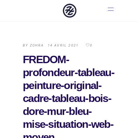
BY
ZOHRA
14 AVRIL 2021
0
FREDOM-
profondeur-tableau-
peinture-original-
cadre-tableau-bois-
dore-mur-bleu-
mise-situation-web-
moyen