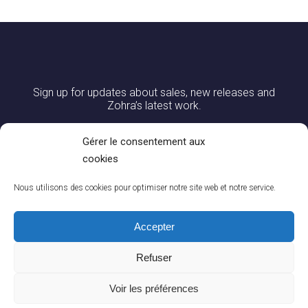
Sign up for updates about sales, new releases and
Zohra’s latest work.
Gérer le consentement aux
cookies
Nous utilisons des cookies pour optimiser notre site web et notre service.
Accepter
Refuser
0
CONTACT US
|
DELIVERY AND RETURNS
|
CGV
|
LEGAL NOTICES
You
Voir les préférences