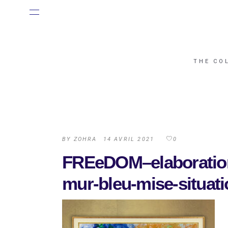
THE CO
BY
ZOHRA
14 AVRIL 2021
0
FREeDOM–elaboration-
mur-bleu-mise-situa