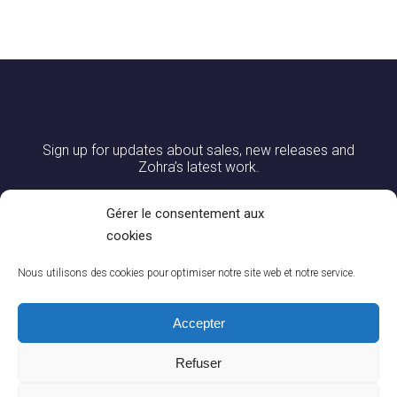
Sign up for updates about sales, new releases and
Zohra’s latest work.
Gérer le consentement aux
cookies
Nous utilisons des cookies pour optimiser notre site web et notre service.
Accepter
Refuser
0
CONTACT US
|
DELIVERY AND RETURNS
|
CGV
|
LEGAL NOTICES