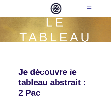
DÉCOUVRE
LE
TABLEAU
ABSTRAIT
: 2 PAC
Je découvre le
tableau abstrait :
2 Pac