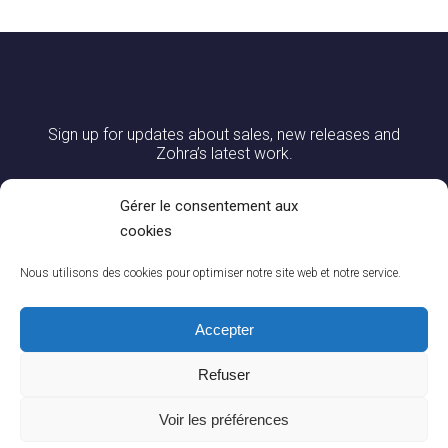
Sign up for updates about sales, new releases and
Zohra’s latest work.
Gérer le consentement aux
cookies
Nous utilisons des cookies pour optimiser notre site web et notre service.
Accepter
Refuser
0
CONTACT US
|
DELIVERY AND RETURNS
|
CGV
|
LEGAL NOTICES
You
Voir les préférences