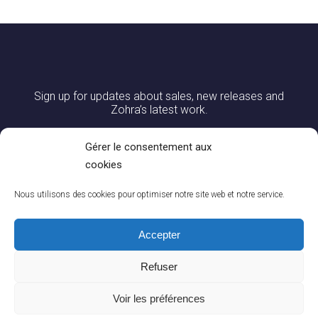
Sign up for updates about sales, new releases and
Zohra’s latest work.
Gérer le consentement aux
cookies
Nous utilisons des cookies pour optimiser notre site web et notre service.
Accepter
Refuser
0
CONTACT US
|
DELIVERY AND RETURNS
|
CGV
|
LEGAL NOTICES
You
Voir les préférences