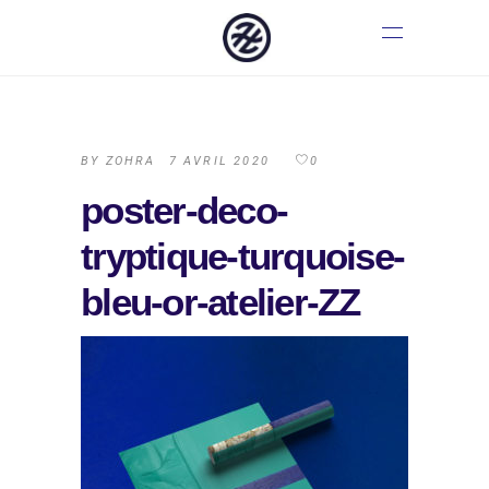
BY
ZOHRA
7 AVRIL 2020
0
poster-deco-
tryptique-turquoise-
bleu-or-atelier-ZZ