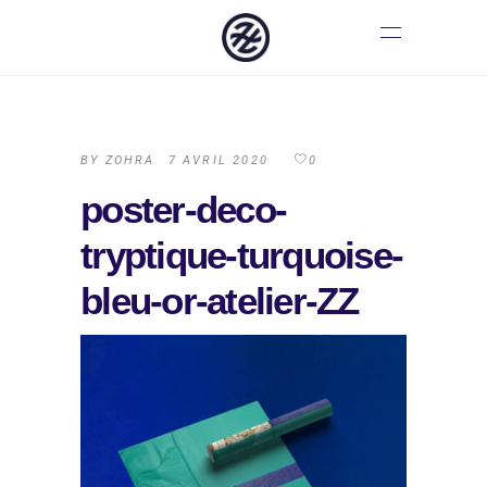
BY
ZOHRA
7 AVRIL 2020
0
poster-deco-
tryptique-turquoise-
bleu-or-atelier-ZZ