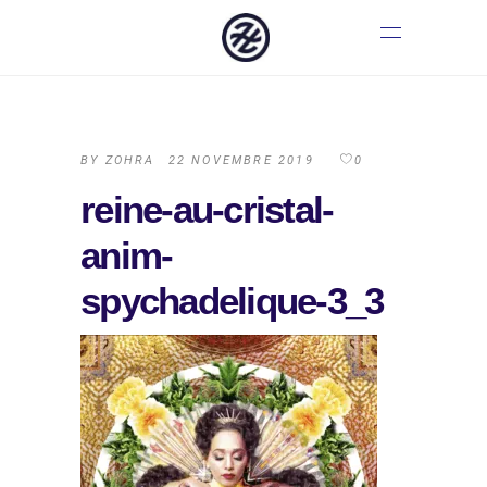
BY
ZOHRA
22 NOVEMBRE 2019
0
reine-au-cristal-
anim-
spychadelique-3_3