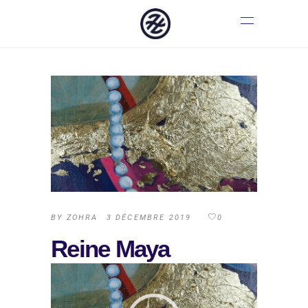
BY
ZOHRA
3 DÉCEMBRE 2019
0
Reine Maya
Lecteur
vidéo