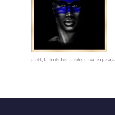
print-Djibril-limited-edition-african-contemporary-