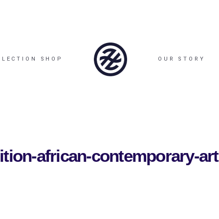
LLECTION SHOP
OUR STORY
edition-african-contemporary-art