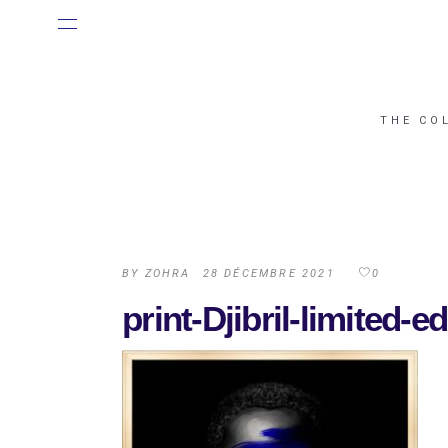
THE CO
BY
ZOHRA
28 DÉCEMBRE 2021
0
print-Djibril-limited-