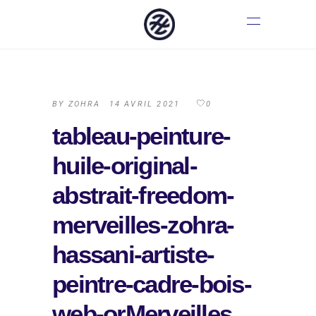
BY
ZOHRA
14 AVRIL 2021
0
tableau-peinture-
huile-original-
abstrait-freedom-
merveilles-zohra-
hassani-artiste-
peintre-cadre-bois-
web-orMerveilles