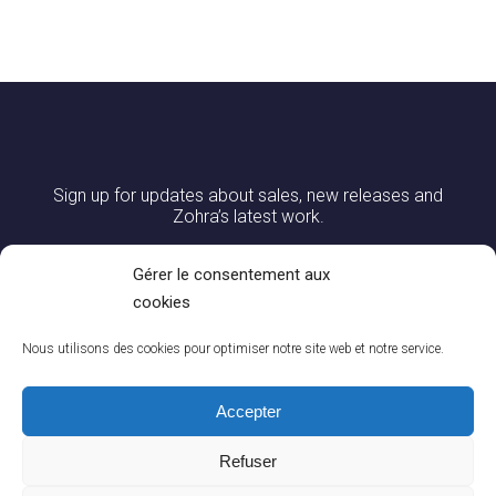
Sign up for updates about sales, new releases and
Zohra’s latest work.
Gérer le consentement aux
cookies
Nous utilisons des cookies pour optimiser notre site web et notre service.
Accepter
Refuser
0
CONTACT US
|
DELIVERY AND RETURNS
|
CGV
|
LEGAL NOTICES