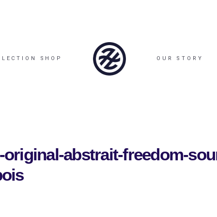
LLECTION SHOP
OUR STORY
e-original-abstrait-freedom-so
bois